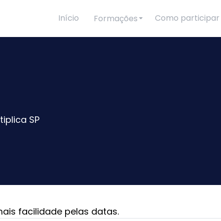
Início
Como participar
Formações
iplica SP
ais facilidade pelas datas.